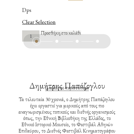
Dps
Clear Selection
ΕΠΑΝΑCΥΣΤΑΣΗ
Προσθήκη στο καλάθι
’21
[Re
–
Constitution]
ποσότητα
Δημήτρης Παπάζογλου
Διαβάστε περισσότερα
Τα τελευταία 30 χρονιά, ο Δημήτρης Παπάζογλου
έχει εργαστεί για μερικούς από τους πιο
αναγνωρισμένους τοπικούς και διεθνής οργανισμούς
όπως, την Εθνική Βιβλιοθήκη της Ελλάδος, το
Εθνικό Ιστορικό Μουσείο, το Φεστιβάλ Αθηνών
Επιδαύρου, το Διεθνές Φεστιβάλ Κινηματογράφου