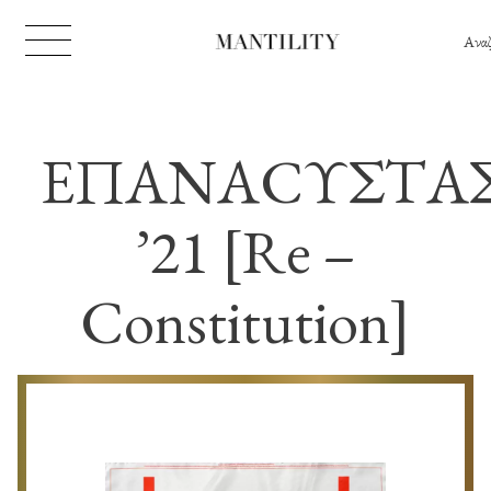
Ανα
ΕΠΑΝΑCΥΣΤΑ
’21 [Re –
Constitution]