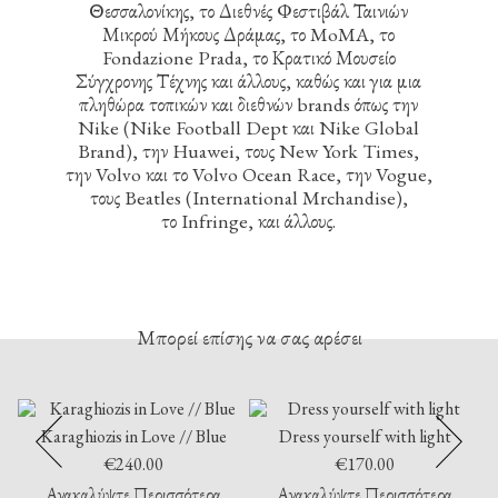
Θεσσαλονίκης, το Διεθνές Φεστιβάλ Ταινιών
Μικρού Μήκους Δράμας, το MoMA, το
Fondazione Prada, το Κρατικό Μουσείο
Σύγχρονης Τέχνης και άλλους, καθώς και για μια
πληθώρα τοπικών και διεθνών brands όπως την
Nike (Nike Football Dept και Nike Global
Brand), την Huawei, τους New York Times,
την Volvo και το Volvo Ocean Race, την Vogue,
τους Beatles (International Mrchandise),
το Infringe, και άλλους.
Μπορεί επίσης να σας αρέσει
Karaghiozis in Love // Blue
Dress yourself with light
P
€
240.00
€
170.00
Ανακαλύψτε Περισσότερα
Ανακαλύψτε Περισσότερα