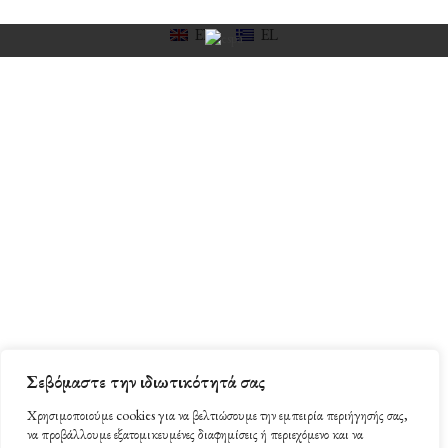
Υπηρεσίες
Δώρο
EN
EL
Εξατομίκευση
Συχνές Ερωτήσεις
Συνεργασίες
Καλλιτεχνικό Πρότζεκτ
Κοινωνικό Έργο
Υπεύθυνη Επιχείρηση
Σεβόμαστε την ιδιωτικότητά σας
Χρησιμοποιούμε cookies για να βελτιώσουμε την εμπειρία περιήγησής σας,
να προβάλλουμε εξατομικευμένες διαφημίσεις ή περιεχόμενο και να