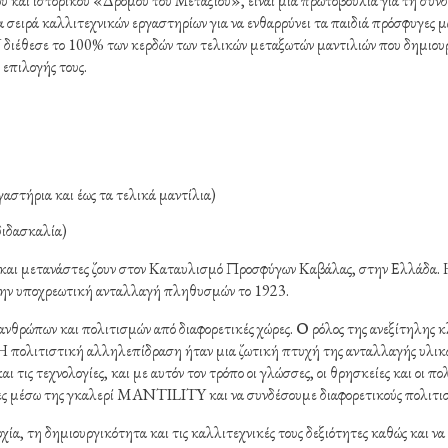
 και ιστορικού «Δρόμου του Μεταξιού», είναι μια πρωτοβουλία για τη σύν
σειρά καλλιτεχνικών εργαστηρίων για να ενθαρρύνει τα παιδιά πρόσφυγες μαζ
ιέθεσε το 100% των κερδών των τελικών μεταξωτών μαντιλιών που δημιουργ
επιλογής τους.
γαστήρια και έως τα τελικά μαντίλια)
διδασκαλία)
ς και μετανάστες ζουν στον Καταυλισμό Προσφύγων Καβάλας, στην Ελλάδα. Η
 την υποχρεωτική ανταλλαγή πληθυσμών το 1923.
νθρώπων και πολιτισμών από διαφορετικές χώρες. Ο ρόλος της ανεξίτηλης κ
ς. Η πολιτιστική αλληλεπίδραση ήταν μια ζωτική πτυχή της ανταλλαγής υλικ
 και τις τεχνολογίες, και με αυτόν τον τρόπο οι γλώσσες, οι θρησκείες και οι 
ς μέσω της γκαλερί MANTILITY και να συνδέσουμε διαφορετικούς πολιτισμ
ία, τη δημιουργικότητα και τις καλλιτεχνικές τους δεξιότητες καθώς και ν