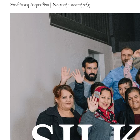
Ξανθίππη Ακριτίδου | Νομική υποστήριξη