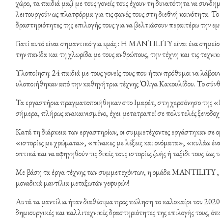
χώρο, τα παιδιά μαζί με τους γονείς τους έχουν τη δυνατότητα να συνδ
λειτουργούν ως πλατφόρμα για τις φωνές τους στη διεθνή κοινότητα. Τ
δραστηριότητες της επιλογής τους για να βελτιώσουν περαιτέρω την εμ
Γιατί αυτό είναι σημαντικό για εμάς : Η MANTILITY είναι ένα σημείο
την πανίδα και τη χλωρίδα με τους ανθρώπους, την τέχνη και τις τεχνικ
Υλοποίηση: 24 παιδιά με τους γονείς τους που ήταν πρόθυμοι να λάβ
υλοποιήθηκαν από την καθηγήτρια τέχνης Όλγα Κακουλίδου. Το σύνθ
Τα εργαστήρια πραγματοποιήθηκαν στο Ιμαρέτ, στη χερσόνησο της «Πα
σήμερα, πλήρως ανακαινισμένο, έχει μετατραπεί σε πολυτελές ξενοδοχ
Κατά τη διάρκεια των εργαστηρίων, οι συμμετέχοντες εργάστηκαν σε 
«ιστορίες με χρώματα», «πίνακες με λέξεις και ονόματα», «κυλάω έν
οπτικά και να αφηγηθούν τις δικές τους ιστορίες ζωής ή ταξίδι τους έως
Με βάση τα έργα τέχνης των συμμετεχόντων, η ομάδα MANTILITY , σ
μοναδικά μαντίλια μεταξωτών γεφυρών!
Αυτά τα μαντίλια ήταν διαθέσιμα προς πώληση το καλοκαίρι του 2020
δημιουργικές και καλλιτεχνικές δραστηριότητες της επιλογής τους, όπω