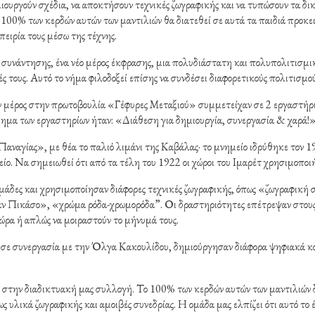
ημιουργούν σχέδια, να αποκτήσουν τεχνικές ζωγραφικής και να τυπώσουν τα δι
ο 100% των κερδών αυτών των μαντιλιών θα διατεθεί σε αυτά τα παιδιά προκ
πειρία τους μέσω της τέχνης.
 συνάντησης, ένα νέο μέρος έκφρασης, μια πολυδιάστατη και πολυπολιτισμι
ές τους. Αυτό το νήμα φιλοδοξεί επίσης να συνδέσει διαφορετικούς πολιτισμού
ουν μέρος στην πρωτοβουλία «Γέφυρες Μεταξιού» συμμετείχαν σε 2 εργαστήρ
ημα των εργαστηρίων ήταν: «Διάθεση για δημιουργία, συνεργασία & χαρά!
ναγίας», με θέα το παλιό λιμάνι της Καβάλας· το μνημείο ιδρύθηκε τον 19
είο. Να σημειωθεί ότι από τα τέλη του 1922 οι χώροι του Ιμαρέτ χρησιμοποι
ομάδες και χρησιμοποίησαν διάφορες τεχνικές ζωγραφικής, όπως «ζωγραφική
αν Πικάσο», «χρώμα ρόδα-χρωμορόδα”. Οι δραστηριότητες επέτρεψαν στους 
 τώρα ή απλώς να μοιραστούν το μήνυμά τους.
ε συνεργασία με την Όλγα Κακουλίδου, δημιούργησαν διάφορα ψηφιακά κο
 στην διαδικτυακή μας συλλογή. Το 100% των κερδών αυτών των μαντιλιών 
ς υλικά ζωγραφικής και αμοιβές συνεδρίας. Η ομάδα μας ελπίζει ότι αυτό το 