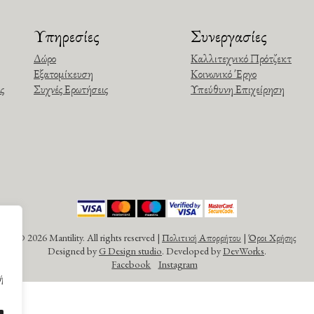
Υπηρεσίες
Συνεργασίες
Δώρο
Καλλιτεχνικό Πρότζεκτ
Εξατομίκευση
Κοινωνικό Έργο
ς
Συχνές Ερωτήσεις
Υπεύθυνη Επιχείρηση
©
2026 Mantility. All rights reserved |
Πολιτική Απορρήτου
|
Όροι Χρήσης
Designed by
G Design studio
. Developed by
DevWorks
.
Facebook
Instagram
ή