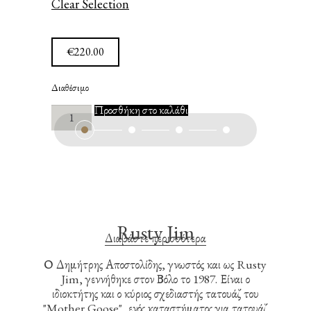
Clear Selection
€
220.00
Διαθέσιμο
A
Προσθήκη στο καλάθι
Birth
of
Melody
Called
Hope
ποσότητα
Rusty Jim
Διαβάστε περισσότερα
Ο Δημήτρης Αποστολίδης, γνωστός και ως Rusty
Jim, γεννήθηκε στον Βόλο το 1987. Είναι ο
ιδιοκτήτης και ο κύριος σχεδιαστής τατουάζ του
"Mother Goose", ενός καταστήματος για τατουάζ