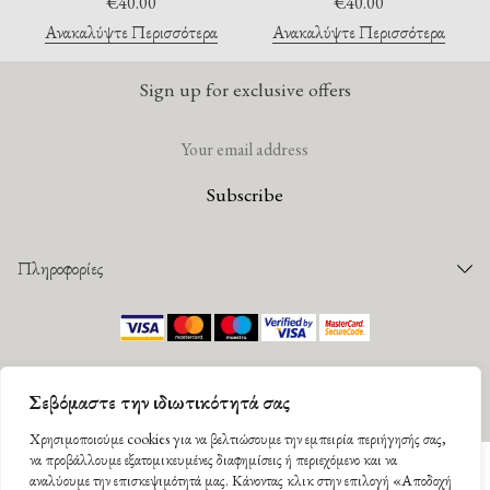
€
40.00
€
40.00
Ανακαλύψτε Περισσότερα
Ανακαλύψτε Περισσότερα
Sign up for exclusive offers
Πληροφορίες
Παραγγελίες
Τρόποι Πληρωμής
©
2026 Mantility. All rights reserved |
Πολιτική Απορρήτου
|
Όροι Χρήσης
Τρόποι Αποστολής
Designed by
G Design studio
. Developed by
DevWorks
.
Σεβόμαστε την ιδιωτικότητά σας
Παρακολούθηση Παραγγελίας
Facebook
Instagram
Πολιτική Επιστροφών
Χρησιμοποιούμε cookies για να βελτιώσουμε την εμπειρία περιήγησής σας,
να προβάλλουμε εξατομικευμένες διαφημίσεις ή περιεχόμενο και να
αναλύουμε την επισκεψιμότητά μας. Κάνοντας κλικ στην επιλογή «Αποδοχή