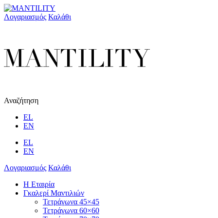
Λογαριασμός
Καλάθι
Αναζήτηση
EL
EN
EL
EN
Λογαριασμός
Καλάθι
Η Εταιρία
Γκαλερί Μαντιλιών
Τετράγωνα 45×45
Τετράγωνα 60×60