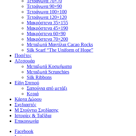
Τετράγωνα 70×70
Τετράγωνα 90×90
Τετράγωνα 100×100
Τετράγωνα 120×120
Μακρόστενα 35×155
Μακρόστενα 45×190
Μακρόστενα 60×90
Μακρόστενα 70×200
Μεταξωτά Μαντίλια Cacao Rocks
Silk Scarf “The Uniform of Hope”
Ποσέτες
Αξεσουάρ
Μεταξωτά Κoσμήματα
Μεταξωτά Scrunchies
Silk Ribbons
Είδη Σπιτιού
Σαπούνια από μετάξι
Κεριά
Κάρτα Δώρου
Σχεδιαστές
M Στούντιο Σχεδίασης
Ιστορίες & Ταξίδια
Επικοινωνία
Facebook