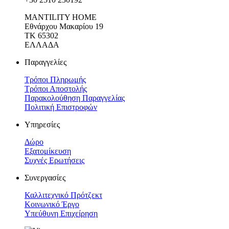
MANTILITY HOME
Εθνάρχου Μακαρίου 19
ΤΚ 65302
ΕΛΛΑΔΑ
Παραγγελίες
Τρόποι Πληρωμής
Τρόποι Αποστολής
Παρακολούθηση Παραγγελίας
Πολιτική Επιστροφών
Υπηρεσίες
Δώρο
Εξατομίκευση
Συχνές Ερωτήσεις
Συνεργασίες
Καλλιτεχνικό Πρότζεκτ
Κοινωνικό Έργο
Υπεύθυνη Επιχείρηση