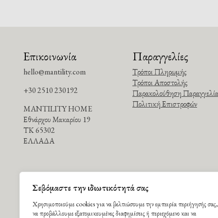
Επικοινωνία
Παραγγελίες
hello@mantility.com
Τρόποι Πληρωμής
Τρόποι Αποστολής
+30 2510 230192
Παρακολούθηση Παραγγελία
Πολιτική Επιστροφών
MANTILITY HOME
Εθνάρχου Μακαρίου 19
ΤΚ 65302
ΕΛΛΑΔΑ
Σεβόμαστε την ιδιωτικότητά σας
Χρησιμοποιούμε cookies για να βελτιώσουμε την εμπειρία περιήγησής σας,
να προβάλλουμε εξατομικευμένες διαφημίσεις ή περιεχόμενο και να