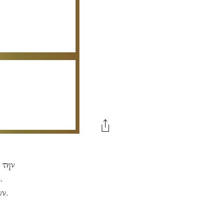
 την
.
ν.