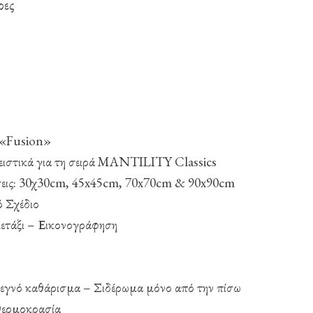
ρες
 «Fusion»
ειστικά για τη σειρά MANTILITY Classics
σεις: 30χ30cm, 45x45cm, 70x70cm & 90x90cm
 Σχέδιο
ετάξι – Εικονογράφηση
εγνό καθάρισμα – Σιδέρωμα μόνο από την πίσω
θερμοκρασία