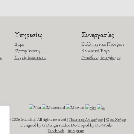
Υπηρεσίες
Συνεργασίες
Δώρο
Καλλιτεχνικό Πρότζεκτ
Εξατομίκευση
Κοινωνικό Έργο
ς
Συχνές Ερωτήσεις
Υπεύθυνη Επιχείρηση
©
2026 Mantility. All rights reserved |
Πολιτική Απορρήτου
|
Όροι Χρήσης
Designed by
G Design studio
. Developed by
DevWorks
.
Facebook
Instagram