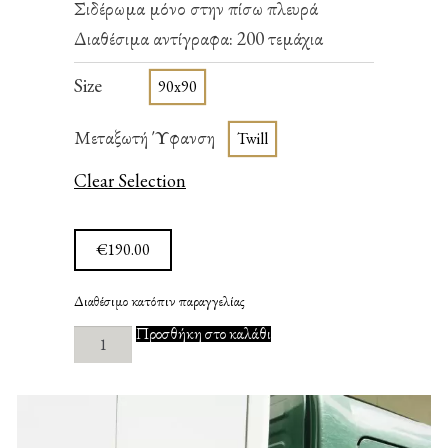
Σιδέρωμα μόνο στην πίσω πλευρά
Διαθέσιμα αντίγραφα: 200 τεμάχια
Size
90x90
Μεταξωτή Ύφανση
Twill
Clear Selection
€
190.00
Διαθέσιμο κατόπιν παραγγελίας
Garden
Προσθήκη στο καλάθι
of
Blue
ποσότητα