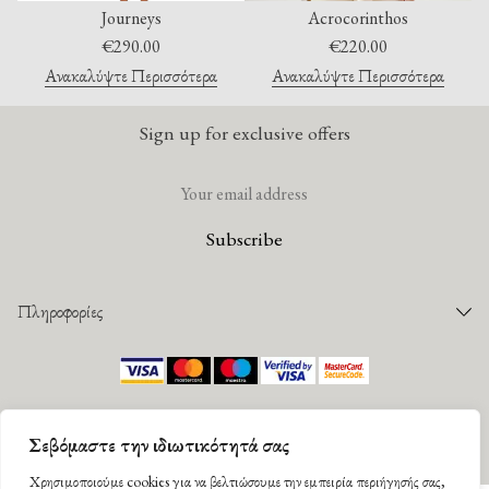
Journeys
Acrocorinthos
P
€
290.00
€
220.00
Ανακαλύψτε Περισσότερα
Ανακαλύψτε Περισσότερα
Sign up for exclusive offers
Πληροφορίες
Παραγγελίες
Τρόποι Πληρωμής
©
2026 Mantility. All rights reserved |
Πολιτική Απορρήτου
|
Όροι Χρήσης
Τρόποι Αποστολής
Designed by
G Design studio
. Developed by
DevWorks
.
Σεβόμαστε την ιδιωτικότητά σας
Παρακολούθηση Παραγγελίας
Facebook
Instagram
Πολιτική Επιστροφών
Χρησιμοποιούμε cookies για να βελτιώσουμε την εμπειρία περιήγησής σας,