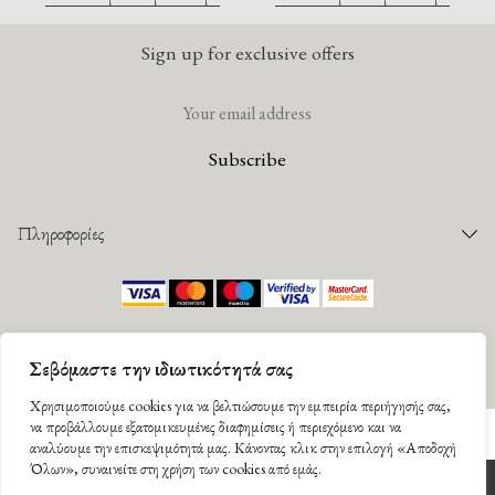
Sign up for exclusive offers
Πληροφορίες
Παραγγελίες
Τρόποι Πληρωμής
©
2026 Mantility. All rights reserved |
Πολιτική Απορρήτου
|
Όροι Χρήσης
Τρόποι Αποστολής
Designed by
G Design studio
. Developed by
DevWorks
.
Σεβόμαστε την ιδιωτικότητά σας
Παρακολούθηση Παραγγελίας
Facebook
Instagram
Πολιτική Επιστροφών
Χρησιμοποιούμε cookies για να βελτιώσουμε την εμπειρία περιήγησής σας,
να προβάλλουμε εξατομικευμένες διαφημίσεις ή περιεχόμενο και να
αναλύουμε την επισκεψιμότητά μας. Κάνοντας κλικ στην επιλογή «Αποδοχή
Όλων», συναινείτε στη χρήση των cookies από εμάς.
Υπηρεσίες