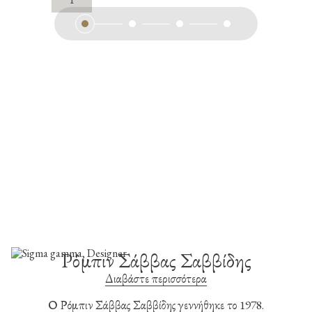
King
of
Hearts
ποσότητα
Ρόμπιν Σάββας Σαββίδης
Διαβάστε περισσότερα
Ο Ρόμπιν Σάββας Σαββίδης γεννήθηκε το 1978.