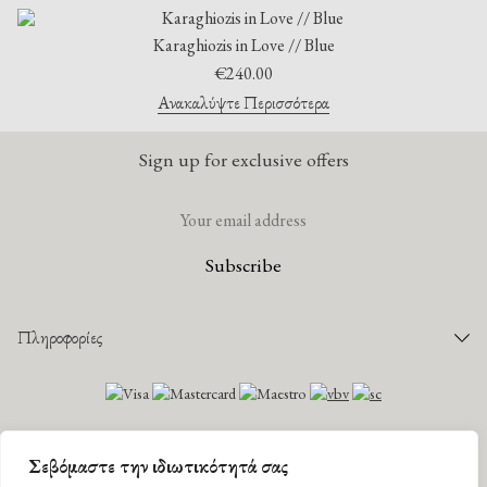
Karaghiozis in Love // Blue
€
240.00
Ανακαλύψτε Περισσότερα
Sign up for exclusive offers
Πληροφορίες
Παραγγελίες
Τρόποι Πληρωμής
©
2026 Mantility. All rights reserved |
Πολιτική Απορρήτου
|
Όροι Χρήσης
Τρόποι Αποστολής
Designed by
G Design studio
. Developed by
DevWorks
.
Σεβόμαστε την ιδιωτικότητά σας
Παρακολούθηση Παραγγελίας
Facebook
Instagram