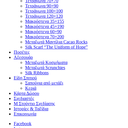
Τετράγωνα 70×70
Τετράγωνα 90×90
Τετράγωνα 100×100
Τετράγωνα 120×120
Μακρόστενα 35×155
Μακρόστενα 45×190
Μακρόστενα 60×90
Μακρόστενα 70×200
Μεταξωτά Μαντίλια Cacao Rocks
Silk Scarf “The Uniform of Hope”
Ποσέτες
Αξεσουάρ
Μεταξωτά Κoσμήματα
Μεταξωτά Scrunchies
Silk Ribbons
Είδη Σπιτιού
Σαπούνια από μετάξι
Κεριά
Κάρτα Δώρου
Σχεδιαστές
M Στούντιο Σχεδίασης
Ιστορίες & Ταξίδια
Επικοινωνία
Facebook