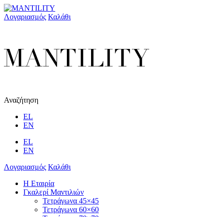
Λογαριασμός
Καλάθι
Αναζήτηση
EL
EN
EL
EN
Λογαριασμός
Καλάθι
Η Εταιρία
Γκαλερί Μαντιλιών
Τετράγωνα 45×45
Τετράγωνα 60×60