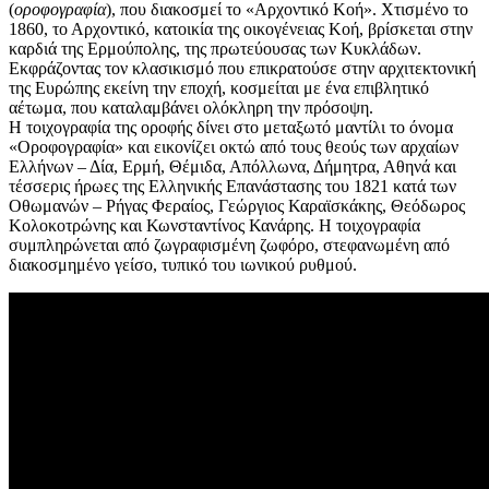
(
οροφογραφία
), που διακοσμεί το «Αρχοντικό Κοή». Χτισμένο το
1860, το Αρχοντικό, κατοικία της οικογένειας Κοή, βρίσκεται στην
καρδιά της Ερμούπολης, της πρωτεύουσας των Κυκλάδων.
Εκφράζοντας τον κλασικισμό που επικρατούσε στην αρχιτεκτονική
της Ευρώπης εκείνη την εποχή, κοσμείται με ένα επιβλητικό
αέτωμα, που καταλαμβάνει ολόκληρη την πρόσοψη.
Η τοιχογραφία της οροφής δίνει στο μεταξωτό μαντίλι το όνομα
«Οροφογραφία» και εικονίζει οκτώ από τους θεούς των αρχαίων
Ελλήνων – Δία, Ερμή, Θέμιδα, Απόλλωνα, Δήμητρα, Αθηνά και
τέσσερις ήρωες της Ελληνικής Επανάστασης του 1821 κατά των
Οθωμανών – Ρήγας Φεραίος, Γεώργιος Καραϊσκάκης, Θεόδωρος
Κολοκοτρώνης και Κωνσταντίνος Κανάρης. Η τοιχογραφία
συμπληρώνεται από ζωγραφισμένη ζωφόρο, στεφανωμένη από
διακοσμημένο γείσο, τυπικό του ιωνικού ρυθμού.