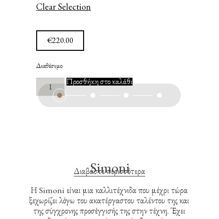
Clear Selection
€
220.00
Διαθέσιμο
"Niata"
Προσθήκη στο καλάθι
ποσότητα
Simoni
Διαβάστε περισσότερα
Η Simoni είναι μια καλλιτέχνιδα που μέχρι τώρα
ξεχωρίζει λόγω του ακατέργαστου ταλέντου της και
της σύγχρονης προσέγγισής της στην τέχνη. Έχει