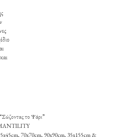
ης
ν
νες
έδιο
αι
 και
“Σώζοντας το Ψάρι”
η MANTILITY
 45x45cm, 70x70cm, 90x90cm, 35x155cm &