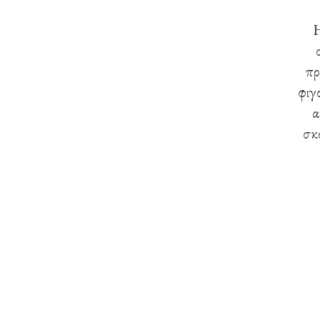
Η
πρ
φιγ
α
σκο