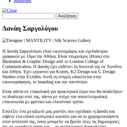
Instagram
Αναζήτηση
για:
Δανάη Σαργολόγου
Η Δανάη Σαργολόγου είναι εικονογράφος και σχεδιάστρια
γραφικών με έδρα την Αθήνα. Είναι πτυχιούχος (Hons) στο
Illustration & Graphic Design από το London College of
Communication. Η Δανάη έχει εκθέσει τη δουλειά της σε Λονδίνο
και Αθήνα. Έχει εργαστεί για Korres, K2 Design και G Design
Studios στην Ελλάδα. Αυτή τη στιγμή ειδικεύεται στην
εικονογράφηση, το branding και την ταυτότητα.
Είναι πάντα σε επιφυλακή για προκλητικά έργα που θα αναδείξουν
το ιδιαίτερο στιλ της, πάντα με στόχο την αποτελεσματική
επικοινωνία με φρέσκο και ελκυστικό τρόπο.
Επιλέξτε ένα μεταξωτό μας μαντίλι που σχεδίασε η Δανάη και
λάβετε ένα ειδικό εκπτωτικό κουπόνι για να το χρησιμοποιήσετε
στον ιστότοπό της, όπου μπορείτε να βρείτε όλες τις δημιουργίες
της σε μοναδικά prints και… το αντίστροφο! Ανακαλύψτε