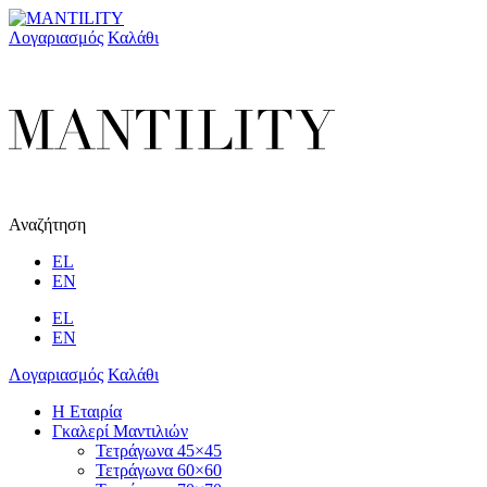
Λογαριασμός
Καλάθι
Αναζήτηση
EL
EN
EL
EN
Λογαριασμός
Καλάθι
Η Εταιρία
Γκαλερί Μαντιλιών
Τετράγωνα 45×45
Τετράγωνα 60×60