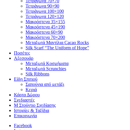
Τετράγωνα 70×70
Τετράγωνα 90×90
Τετράγωνα 100×100
Τετράγωνα 120×120
Μακρόστενα 35×155
Μακρόστενα 45×190
Μακρόστενα 60×90
Μακρόστενα 70×200
Μεταξωτά Μαντίλια Cacao Rocks
Silk Scarf “The Uniform of Hope”
Ποσέτες
Αξεσουάρ
Μεταξωτά Κoσμήματα
Μεταξωτά Scrunchies
Silk Ribbons
Είδη Σπιτιού
Σαπούνια από μετάξι
Κεριά
Κάρτα Δώρου
Σχεδιαστές
M Στούντιο Σχεδίασης
Ιστορίες & Ταξίδια
Επικοινωνία
Facebook