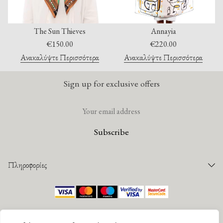
The Sun Thieves
Annayia
€
150.00
€
220.00
Ανακαλύψτε Περισσότερα
Ανακαλύψτε Περισσότερα
Sign up for exclusive offers
Πληροφορίες
Παραγγελίες
Τρόποι Πληρωμής
©
2026 Mantility. All rights reserved |
Πολιτική Απορρήτου
|
Όροι Χρήσης
Τρόποι Αποστολής
Designed by
G Design studio
. Developed by
DevWorks
.